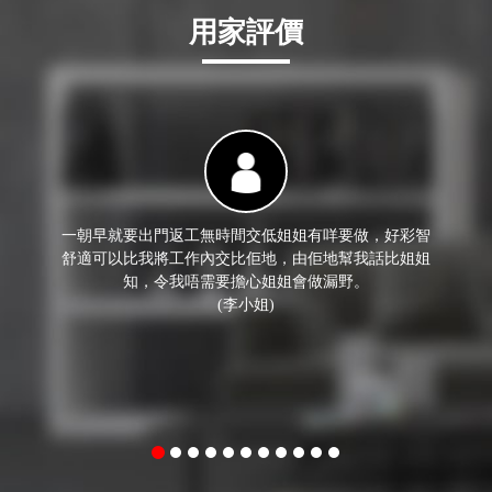
用家評價
一朝早就要出門返工無時間交低姐姐有咩要做，好彩智
舒適可以比我將工作內交比佢地，由佢地幫我話比姐姐
知，令我唔需要擔心姐姐會做漏野。
(李小姐)