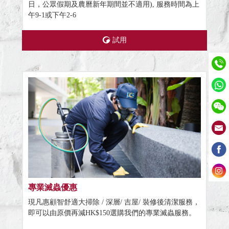
日，公眾假期及農曆新年期間並不適用), 服務時間為上
午9-1或下午2-6
試用
專業滅蟲優惠
現凡惠顧智舒適大掃除 / 深層/ 吉屋/ 裝修後清潔服務，
即可以由原價再減HK$150選購我們的專業滅蟲服務。