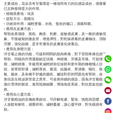
主要成份，花朵含有甘菊環是一種強而有力的抗感染成份，僅微量
已足夠發揮蛋大的作用。
• 植物原產地：埃及
• 提取方法：蒸餾法
• 功效與作用：減輕燙傷，水疱、發炎的傷口，潰瘍和癤。
• 應用在皮膚方面：
幫助改善濕疹、面疱、皰疹、乾癬、超敏感皮膚，及一般的過敏現
象。平復破裂的微血管，增進彈性，對乾燥易養的皮膚極佳。消除
浮腫，強化組織，是非常優良的皮膚進化保養品。
• 應用在身體方面：
洋甘菊止痛的功能，可緩和悶悶的肌肉疼痛，對下背部疼痛也很有
幫助。同樣的作用還能鎮定頭痛、神經痛、牙痛及耳痛。可規律經
期，減輕經痛，常被用來減輕經前症候群和更年期的種種惱人症
狀。使胃部舒適，減輕胃炎、腹瀉、結腸炎、胃潰瘍、嘔吐、脹
氣、腸炎，及各種不舒服的腸疾。據說對肝的問題也有幫助，改善
黃疸及生殖泌尿管道之異常。可改善持續的感染，因為洋甘菊能刺
激白雪球的製造，進而抵御細菌，增強免疫系統，對抗貧血也頗見
效。
• 應用在心靈方面：
洋甘菊精油的安撫效果絕佳，可紓解焦慮、緊張、憤怒與恐懼，使
人放鬆有耐性，感覺祥和。減輕憂慮，讓心靈平靜，對失眠很有幫
助。