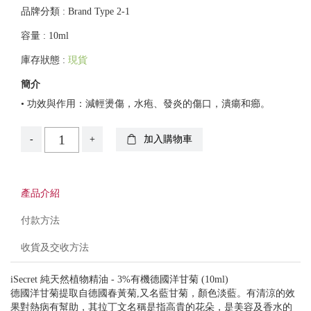
品牌分類 : Brand Type 2-1
容量 : 10ml
庫存狀態 :
現貨
簡介
• 功效與作用：減輕燙傷，水疱、發炎的傷口，潰瘍和癤。
-
+
加入購物車
產品介紹
付款方法
收貨及交收方法
iSecret 純天然植物精油 - 3%有機德國洋甘菊 (10ml)
德國洋甘菊提取自德國春黃菊,又名藍甘菊，顏色淡藍。有清涼的效
果對熱病有幫助，其拉丁文名稱是指高貴的花朵，是美容及香水的