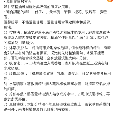
• 應用在家居方面：
洋甘菊精油可減輕蚊蟲咬傷的痛症及痕癢。
• 適合調配的精油：佛手柑、天竺葵、茉莉、橙花、玫瑰草、廣藿
香。
溫馨提示：不能過量使用，過量使用會導致頭疼和反胃。
用法:
1）按摩法：精油要經過基底油稀釋調和后才能使用，經過按摩很快
就能滲入體內並被皮膚吸收。精油的使用量以＂滴＂計算，越精純
的精油使用量越少。
2）沐浴/足浴法：精油可用於泡澡或泡腳，但未經稀釋的精油，有時
會對某些材料的浴盆有損害。浸泡前先將精油攪勻，水溫不能過
熱，否則精油會很快蒸發，全身放鬆浸泡大約20分鐘。
3）吸嗅法：5～10滴精油放入熏香燈，也可以滴在面紙上或滴在熱
水水吸嗅。
4）護膚/護髮：可稀釋於潤膚露、乳霜、洗髮水、護髮素等作各種用
途。
5）水溶噴霧：將數滴精油滴入蒸汽機或噴霧水壺，能清潔空氣及抑
制細菌。
6）冷熱布敷：將香薰精油滴入熱水或冷水中，以毛巾浸透擰乾，再
敷於所需部位。
7）直接塗抹：大部分精油不能直接塗抹在皮膚上，薰衣草和茶樹則
是例外，兩者對燙傷及蚊蟲叮咬均有療效。