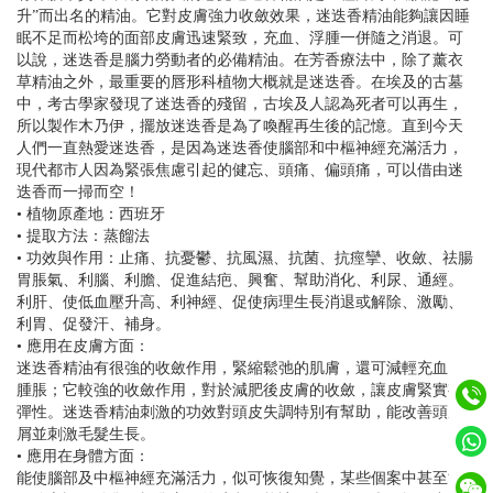
升”而出名的精油。它對皮膚強力收斂效果，迷迭香精油能夠讓因睡
眠不足而松垮的面部皮膚迅速緊致，充血、浮腫一併隨之消退。可
以說，迷迭香是腦力勞動者的必備精油。在芳香療法中，除了薰衣
草精油之外，最重要的唇形科植物大概就是迷迭香。在埃及的古墓
中，考古學家發現了迷迭香的殘留，古埃及人認為死者可以再生，
所以製作木乃伊，擺放迷迭香是為了喚醒再生後的記憶。直到今天
人們一直熱愛迷迭香，是因為迷迭香使腦部和中樞神經充滿活力，
現代都市人因為緊張焦慮引起的健忘、頭痛、偏頭痛，可以借由迷
迭香而一掃而空！
• 植物原產地：西班牙
• 提取方法：蒸餾法
• 功效與作用：止痛、抗憂鬱、抗風濕、抗菌、抗痙攣、收斂、祛腸
胃脹氣、利腦、利膽、促進結疤、興奮、幫助消化、利尿、通經。
利肝、使低血壓升高、利神經、促使病理生長消退或解除、激勵、
利胃、促發汗、補身。
• 應用在皮膚方面：
迷迭香精油有很強的收斂作用，緊縮鬆弛的肌膚，還可減輕充血、
腫脹；它較強的收斂作用，對於減肥後皮膚的收斂，讓皮膚緊實有
彈性。迷迭香精油刺激的功效對頭皮失調特別有幫助，能改善頭皮
屑並刺激毛髮生長。
• 應用在身體方面：
能使腦部及中樞神經充滿活力，似可恢復知覺，某些個案中甚至能