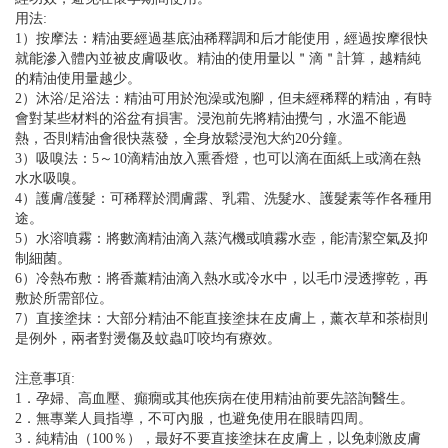
用法:
1）按摩法：精油要經過基底油稀釋調和后才能使用，經過按摩很快
就能滲入體內並被皮膚吸收。精油的使用量以＂滴＂計算，越精純
的精油使用量越少。
2）沐浴/足浴法：精油可用於泡澡或泡腳，但未經稀釋的精油，有時
會對某些材料的浴盆有損害。浸泡前先將精油攪勻，水溫不能過
熱，否則精油會很快蒸發，全身放鬆浸泡大約20分鐘。
3）吸嗅法：5～10滴精油放入熏香燈，也可以滴在面紙上或滴在熱
水水吸嗅。
4）護膚/護髮：可稀釋於潤膚露、乳霜、洗髮水、護髮素等作各種用
途。
5）水溶噴霧：將數滴精油滴入蒸汽機或噴霧水壺，能清潔空氣及抑
制細菌。
6）冷熱布敷：將香薰精油滴入熱水或冷水中，以毛巾浸透擰乾，再
敷於所需部位。
7）直接塗抹：大部分精油不能直接塗抹在皮膚上，薰衣草和茶樹則
是例外，兩者對燙傷及蚊蟲叮咬均有療效。
注意事項:
1．孕婦、高血壓、癲癇或其他疾病在使用精油前要先諮詢醫生。
2．無專業人員指導，不可內服，也避免使用在眼睛四周。
3．純精油（100％），最好不要直接塗抹在皮膚上，以免刺激皮膚