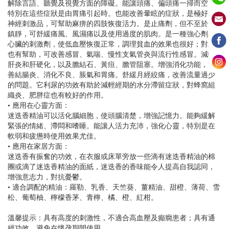
解除言語、聽覺及視覺方面的障礙。能讓頭痛、偏頭痛一掃而空，
特別在這些症狀是由胃痛引起時。也能改善暈眩的症狀，是極好的
神經刺激品，可幫助麻痹的四肢恢復活力。是止痛劑，但不至於太
鎮靜，可舒緩痛風、風濕痛以及使用過度的肌肉。是一種強心劑與
心臟的刺激劑，使低血壓恢復正常，調理貧血的效果也很好；對肺
也有幫助，可改善感冒、氣喘、慢性支氣管炎與流行性感冒。減輕
肝炎和肝硬化，以及膽結石、黃疸、膽管阻塞。增強消化功能，改
善結腸炎、消化不良、脹氣和胃痛。舒緩月經絞痛，改善流量過少
的問題。它利尿的功效有助於減輕經期的水分滯留症狀，對蜂窩組
織炎、肥胖症也有較好的作用。
• 應用在心靈方面：
迷迭香精油可以活化腦細胞，使頭腦清楚，增強記憶力。能夠緩解
緊張的情緒、滯悶和嗜睡。能讓人活力充沛，強化心靈，特別是在
軟弱和疲憊時使用效果尤佳。
• 應用在家居方面：
迷迭香有振奮的功效，在衣服或床單旁放一些滴有迷迭香精油的棉
團或滴了迷迭香精油的面紙，迷迭香的香味能令人提高自我認同，
增強意志力，對抗憂鬱。
• 適合調配的精油：羅勒、乳香、天竺葵、薑精油、甜橙、薄荷、雪
松、葡萄柚、檸檬香茅、青檸、橘、橙、紅柑。
溫馨提示：具有高度的刺激性，不適合高血壓及癲癇患者；具有通
經功效，避免在懷孕期間使用。