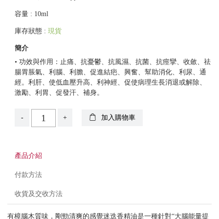
容量 : 10ml
庫存狀態 :
現貨
簡介
• 功效與作用：止痛、抗憂鬱、抗風濕、抗菌、抗痙攣、收斂、祛
腸胃脹氣、利腦、利膽、促進結疤、興奮、幫助消化、利尿、通
經。利肝、使低血壓升高、利神經、促使病理生長消退或解除、
激勵、利胃、促發汗、補身。
-
+
加入購物車
產品介紹
付款方法
收貨及交收方法
有樟腦木質味，剛勁清爽的感覺迷迭香精油是一種針對“大腦能量提